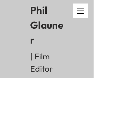
Phil
Glaune
r
| Film
Editor